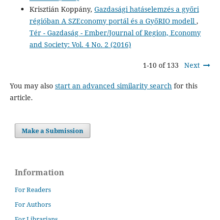
Krisztián Koppány,
Gazdasági hatáselemzés a győri
régióban A SZEconomy portál és a GyőRIO modell
,
Tér - Gazdaság - Ember/Journal of Region, Economy
and Society: Vol. 4 No. 2 (2016)
1-10 of 133
Next
You may also
start an advanced similarity search
for this
article.
Make a Submission
Information
For Readers
For Authors
For Librarians