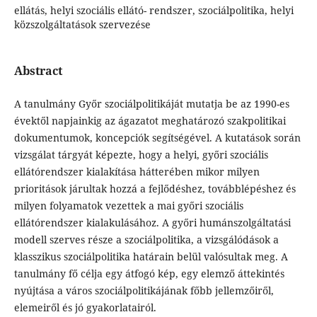
ellátás, helyi szociális ellátó- rendszer, szociálpolitika, helyi
közszolgáltatások szervezése
Abstract
A tanulmány Győr szociálpolitikáját mutatja be az 1990-es
évektől napjainkig az ágazatot meghatározó szakpolitikai
dokumentumok, koncepciók segítségével. A kutatások során
vizsgálat tárgyát képezte, hogy a helyi, győri szociális
ellátórendszer kialakítása hátterében mikor milyen
prioritások járultak hozzá a fejlődéshez, továbblépéshez és
milyen folyamatok vezettek a mai győri szociális
ellátórendszer kialakulásához. A győri humánszolgáltatási
modell szerves része a szociálpolitika, a vizsgálódások a
klasszikus szociálpolitika határain belül valósultak meg. A
tanulmány fő célja egy átfogó kép, egy elemző áttekintés
nyújtása a város szociálpolitikájának főbb jellemzőiről,
elemeiről és jó gyakorlatairól.