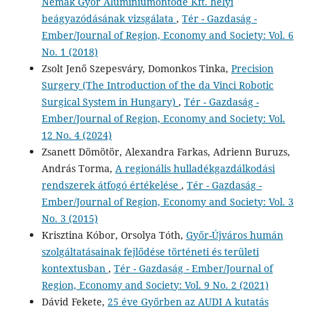
Nemak Győr Alumíniumöntöde Kft. helyi
beágyazódásának vizsgálata
,
Tér - Gazdaság -
Ember/Journal of Region, Economy and Society: Vol. 6
No. 1 (2018)
Zsolt Jenő Szepesváry, Domonkos Tinka,
Precision
Surgery (The Introduction of the da Vinci Robotic
Surgical System in Hungary)
,
Tér - Gazdaság -
Ember/Journal of Region, Economy and Society: Vol.
12 No. 4 (2024)
Zsanett Dömötör, Alexandra Farkas, Adrienn Buruzs,
András Torma,
A regionális hulladékgazdálkodási
rendszerek átfogó értékelése
,
Tér - Gazdaság -
Ember/Journal of Region, Economy and Society: Vol. 3
No. 3 (2015)
Krisztina Kóbor, Orsolya Tóth,
Győr-Újváros humán
szolgáltatásainak fejlődése történeti és területi
kontextusban
,
Tér - Gazdaság - Ember/Journal of
Region, Economy and Society: Vol. 9 No. 2 (2021)
Dávid Fekete,
25 éve Győrben az AUDI A kutatás