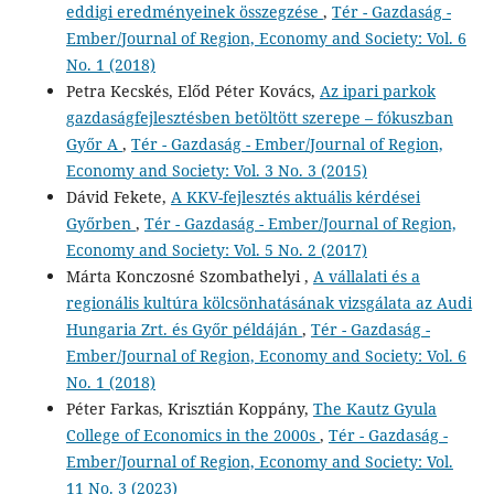
eddigi eredményeinek összegzése
,
Tér - Gazdaság -
Ember/Journal of Region, Economy and Society: Vol. 6
No. 1 (2018)
Petra Kecskés, Előd Péter Kovács,
Az ipari parkok
gazdaságfejlesztésben betöltött szerepe – fókuszban
Győr A
,
Tér - Gazdaság - Ember/Journal of Region,
Economy and Society: Vol. 3 No. 3 (2015)
Dávid Fekete,
A KKV-fejlesztés aktuális kérdései
Győrben
,
Tér - Gazdaság - Ember/Journal of Region,
Economy and Society: Vol. 5 No. 2 (2017)
Márta Konczosné Szombathelyi ,
A vállalati és a
regionális kultúra kölcsönhatásának vizsgálata az Audi
Hungaria Zrt. és Győr példáján
,
Tér - Gazdaság -
Ember/Journal of Region, Economy and Society: Vol. 6
No. 1 (2018)
Péter Farkas, Krisztián Koppány,
The Kautz Gyula
College of Economics in the 2000s
,
Tér - Gazdaság -
Ember/Journal of Region, Economy and Society: Vol.
11 No. 3 (2023)