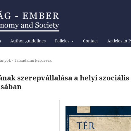
s
Author guidelines
Policies
Contact
Articles in 
ányok - Társadalmi kérdések
ak szerepvállalása a helyi szociális
ásában