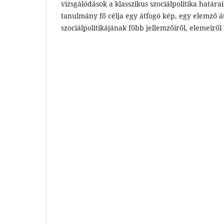
vizsgálódások a klasszikus szociálpolitika határa
tanulmány fő célja egy átfogó kép, egy elemző á
szociálpolitikájának főbb jellemzőiről, elemeiről 