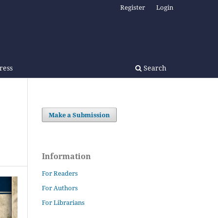
Register
Login
Press
Search
Make a Submission
Information
For Readers
For Authors
For Librarians