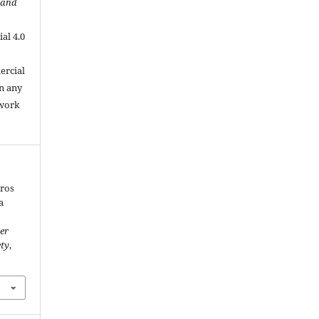
 and
al 4.0
.
ercial
in any
 work
áros
a
er
ety
,