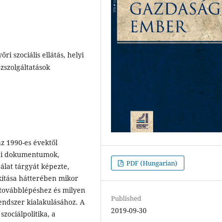
i szociális ellátás, helyi
közszolgáltatások
az 1990-es évektől
kai dokumentumok,
PDF (Hungarian)
álat tárgyát képezte,
akítása hátterében mikor
, továbblépéshez és milyen
Published
rendszer kialakulásához. A
2019-09-30
zociálpolitika, a