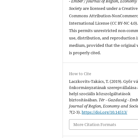
- Ember / Journal of Region, Economy
Society
are licensed under a Creative
Commons Attribution-NonCommerci
International License (CC BY-NC 4.0)
This permits unrestricted non-comm
use, distribution, and reproduction 
medium, provided that the original
is properly cited.
How to Cite
Laczkovits-Takács, T. (2019). Győr v
önkormányzatának szerepvállalása 
helyi szociális közszolgáltatások
biztosításában.
Tér - Gazdaság - Emb
Journal of Region, Economy and Soci
7
(2-3).
https://doi.org/10.14513/
More Citation Formats