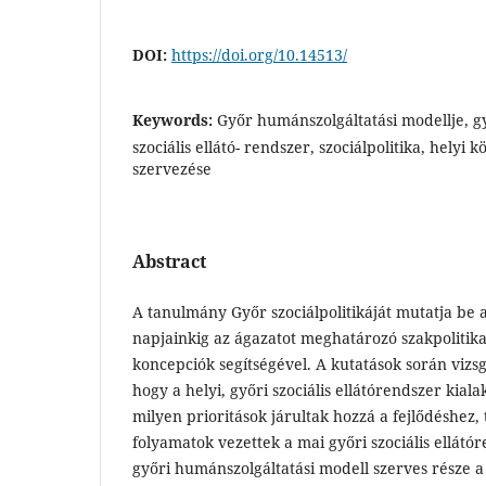
DOI:
https://doi.org/10.14513/
Keywords:
Győr humánszolgáltatási modellje, győr
szociális ellátó- rendszer, szociálpolitika, helyi 
szervezése
Abstract
A tanulmány Győr szociálpolitikáját mutatja be 
napjainkig az ágazatot meghatározó szakpoliti
koncepciók segítségével. A kutatások során vizsg
hogy a helyi, győri szociális ellátórendszer kial
milyen prioritások járultak hozzá a fejlődéshez
folyamatok vezettek a mai győri szociális ellátó
győri humánszolgáltatási modell szerves része a s