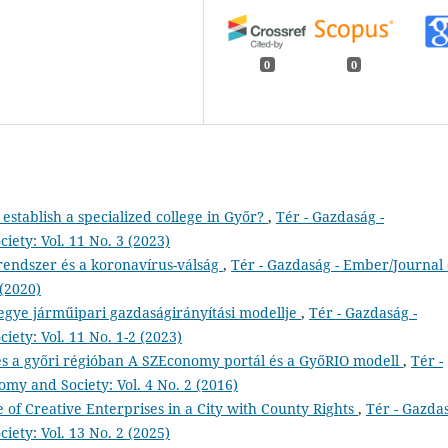
0
0
establish a specialized college in Győr?
,
Tér - Gazdaság -
ety: Vol. 11 No. 3 (2023)
rendszer és a koronavírus-válság
,
Tér - Gazdaság - Ember/Journal 
 (2020)
ye járműipari gazdaságirányítási modellje
,
Tér - Gazdaság -
ety: Vol. 11 No. 1-2 (2023)
s a győri régióban A SZEconomy portál és a GyőRIO modell
,
Tér -
my and Society: Vol. 4 No. 2 (2016)
 of Creative Enterprises in a City with County Rights
,
Tér - Gazdas
ety: Vol. 13 No. 2 (2025)