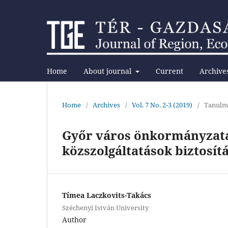
Home
About journal
Current
Archive
Home
/
Archives
/
Vol. 7 No. 2-3 (2019)
/
Tanulm
Győr város önkormányzatán
közszolgáltatások biztosít
Tímea Laczkovits-Takács
Széchenyi István University
Author