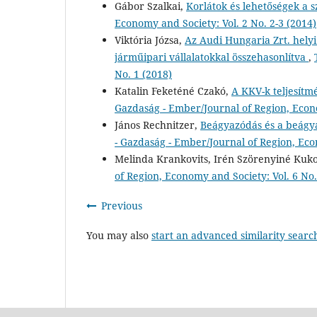
Gábor Szalkai,
Korlátok és lehetőségek a 
Economy and Society: Vol. 2 No. 2-3 (2014)
Viktória Józsa,
Az Audi Hungaria Zrt. hel
járműipari vállalatokkal összehasonlítva
,
No. 1 (2018)
Katalin Feketéné Czakó,
A KKV-k teljesít
Gazdaság - Ember/Journal of Region, Econo
János Rechnitzer,
Beágyazódás és a beágyaz
- Gazdaság - Ember/Journal of Region, Eco
Melinda Krankovits, Irén Szörenyiné Kuko
of Region, Economy and Society: Vol. 6 No.
Previous
You may also
start an advanced similarity searc