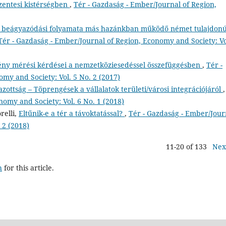
szentesi kistérségben
,
Tér - Gazdaság - Ember/Journal of Region,
yi beágyazódási folyamata más hazánkban működő német tulajdon
Tér - Gazdaság - Ember/Journal of Region, Economy and Society: Vo
mény mérési kérdései a nemzetköziesedéssel összefüggésben
,
Tér -
my and Society: Vol. 5 No. 2 (2017)
ottság – Töprengések a vállalatok területi/városi integrációjáról
nomy and Society: Vol. 6 No. 1 (2018)
relli,
Eltűnik-e a tér a távoktatással?
,
Tér - Gazdaság - Ember/Jour
 2 (2018)
11-20 of 133
Nex
h
for this article.