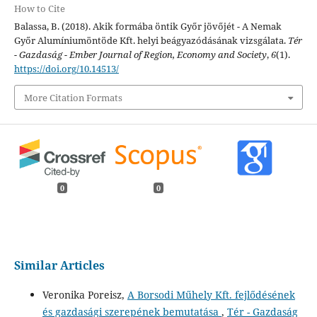
How to Cite
Balassa, B. (2018). Akik formába öntik Győr jövőjét - A Nemak
Győr Alumíniumöntöde Kft. helyi beágyazódásának vizsgálata.
Tér
- Gazdaság - Ember Journal of Region, Economy and Society
,
6
(1).
https://doi.org/10.14513/
More Citation Formats
0
0
Similar Articles
Veronika Poreisz,
A Borsodi Műhely Kft. fejlődésének
és gazdasági szerepének bemutatása
,
Tér - Gazdaság