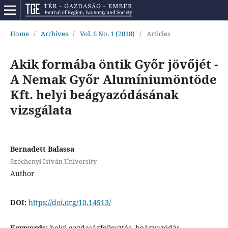
Home
/
Archives
/
Vol. 6 No. 1 (2018)
/
Articles
Akik formába öntik Győr jövőjét -
A Nemak Győr Alumíniumöntöde
Kft. helyi beágyazódásának
vizsgálata
Bernadett Balassa
Széchenyi István University
Author
DOI:
https://doi.org/10.14513/
Keywords:
helyi gazdaságfejlesztés, beágyazódás,