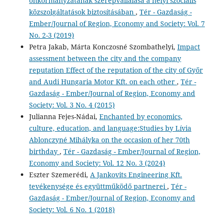
önkormányzatának szerepvállalása a helyi szociális
közszolgáltatások biztosításában
,
Tér - Gazdaság -
Ember/Journal of Region, Economy and Society: Vol. 7
No. 2-3 (2019)
Petra Jakab, Márta Konczosné Szombathelyi,
Impact
assessment between the city and the company
reputation Effect of the reputation of the city of Győr
and Audi Hungaria Motor Kft. on each other
,
Tér -
Gazdaság - Ember/Journal of Region, Economy and
Society: Vol. 3 No. 4 (2015)
Julianna Fejes-Nádai,
Enchanted by economics,
culture, education, and language:Studies by Lívia
Ablonczyné Mihályka on the occasion of her 70th
birthday
,
Tér - Gazdaság - Ember/Journal of Region,
Economy and Society: Vol. 12 No. 3 (2024)
Eszter Szemerédi,
A Jankovits Engineering Kft.
tevékenysége és együttműködő partnerei
,
Tér -
Gazdaság - Ember/Journal of Region, Economy and
Society: Vol. 6 No. 1 (2018)