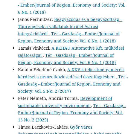
- Ember/Journal of Region, Economy and Society: Vol.
6 No. 1 (2018)
János Rechnitzer,
Beágyazódás és a beágyazottság –
Töprengések a vállalatok területi/városi
integrációjáról
,
Tér - Gazdaság - Ember/Journal of
Region, Economy and Society: Vol. 6 No. 1 (2018)
Tamás Vinkóczi,
A REHAU Automotive Kft. működési
sajátosságai
,
Tér - Gazdaság - Ember/Journal of
Region, Economy and Society: Vol. 6 No. 1 (2018)
Katalin Feketéné Czakó,
A KKV-k teljesítmény mérési
kérdései a nemzetköziesedéssel összefüggésben
,
Tér -
Gazdaság - Ember/Journal of Region, Economy and
Society: Vol. 5 No. 2 (2017)
Péter Németh, András Torma,
Development of
sustainable university environment
,
Tér - Gazdaság -
Ember/Journal of Region, Economy and Society: Vol.
13 No. 2 (2025)
Tímea Laczkovits-Takács,
Győr város