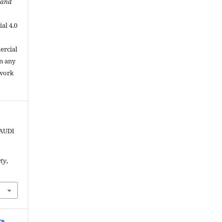
 and
al 4.0
.
ercial
in any
 work
 AUDI
ety
,