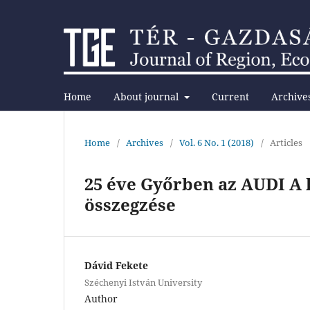
Home
About journal
Current
Archive
Home
/
Archives
/
Vol. 6 No. 1 (2018)
/
Articles
25 éve Győrben az AUDI A 
összegzése
Dávid Fekete
Széchenyi István University
Author