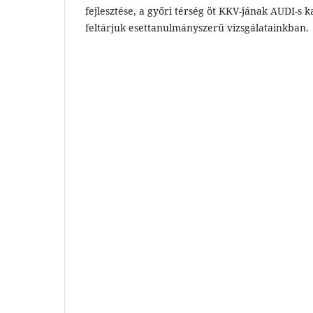
fejlesztése, a győri térség öt KKV-jának AUDI-s ka
feltárjuk esettanulmányszerű vizsgálatainkban.