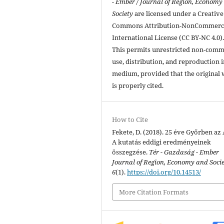
- Ember / Journal of Region, Economy
Society
are licensed under a Creative
Commons Attribution-NonCommerci
International License (CC BY-NC 4.0)
This permits unrestricted non-comm
use, distribution, and reproduction 
medium, provided that the original
is properly cited.
How to Cite
Fekete, D. (2018). 25 éve Győrben az
A kutatás eddigi eredményeinek
összegzése.
Tér - Gazdaság - Ember
Journal of Region, Economy and Soci
6
(1).
https://doi.org/10.14513/
More Citation Formats