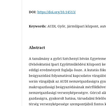
DOI:
https://doi.org/10.14513/
Keywords:
AUDI, Győr, járműipari központ, autó
Abstract
A tanulmány a győri Széchenyi István Egyetem
(Felsőoktatási Ipari Együttműködési Központ) ke
eddigi eredményeit foglalja össze. A kutatás fó
beágyazódási folyamatával kapcsolatos vizsgálód
során vizsgáljuk az AUDI nemzetgazdaságra gyak
makrogazdasági beágyazódásának mérföldköveit,
nemzetgazdasági versenyképességre. Górcső alá
gazdaságra, gyakorolt hatása, társadalmi felelős
térség versenyképessége szempontjából fontos k