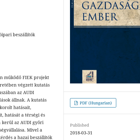
ipari beszállítók
en működő FIEK projekt
retében végzett kutatás
kuszában az AUDI
ások állnak. A kutatás
PDF (Hungarian)
orolt hatásait,
 hatását a térségi és
 kerül az AUDI győri
Published
ségvállalása. Mivel a
2018-03-31
érdés a hazai beszállítók