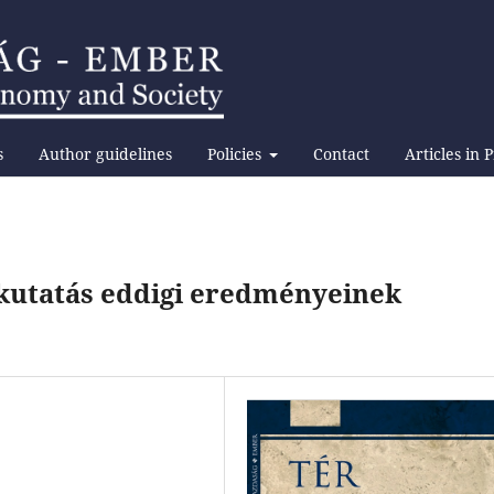
s
Author guidelines
Policies
Contact
Articles in 
kutatás eddigi eredményeinek