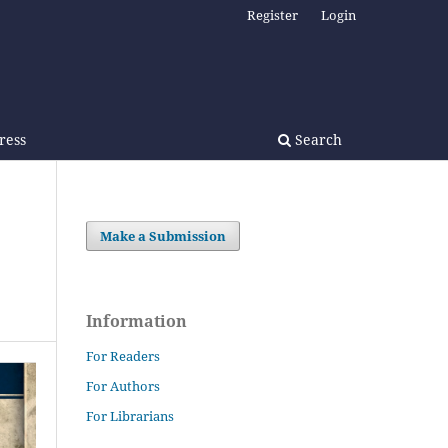
Register
Login
Press
Search
Make a Submission
Information
For Readers
For Authors
For Librarians