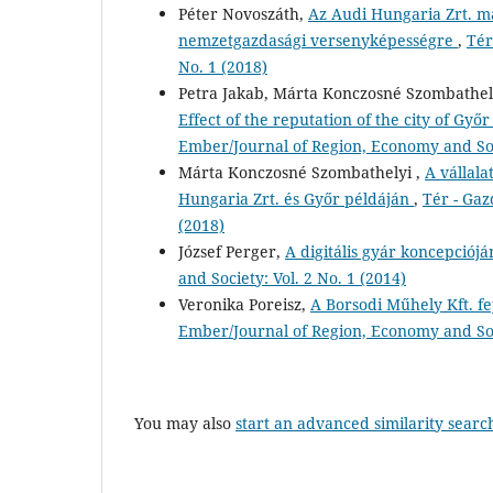
Péter Novoszáth,
Az Audi Hungaria Zrt. m
nemzetgazdasági versenyképességre
,
Tér
No. 1 (2018)
Petra Jakab, Márta Konczosné Szombathel
Effect of the reputation of the city of Gy
Ember/Journal of Region, Economy and Soci
Márta Konczosné Szombathelyi ,
A vállala
Hungaria Zrt. és Győr példáján
,
Tér - Gaz
(2018)
József Perger,
A digitális gyár koncepciój
and Society: Vol. 2 No. 1 (2014)
Veronika Poreisz,
A Borsodi Műhely Kft. f
Ember/Journal of Region, Economy and Soci
You may also
start an advanced similarity searc