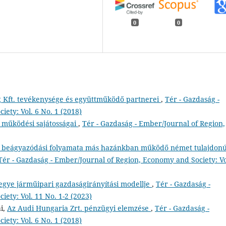
0
0
g Kft. tevékenysége és együttműködő partnerei
,
Tér - Gazdaság -
ety: Vol. 6 No. 1 (2018)
 működési sajátosságai
,
Tér - Gazdaság - Ember/Journal of Region,
yi beágyazódási folyamata más hazánkban működő német tulajdon
Tér - Gazdaság - Ember/Journal of Region, Economy and Society: Vo
ye járműipari gazdaságirányítási modellje
,
Tér - Gazdaság -
ety: Vol. 11 No. 1-2 (2023)
ai,
Az Audi Hungaria Zrt. pénzügyi elemzése
,
Tér - Gazdaság -
ety: Vol. 6 No. 1 (2018)