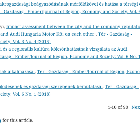
akrogazdasági beágyazódásának mérföldkövei és hatása a térségi 
 - Gazdaság - Ember/Journal of Region, Economy and Society: Vol. 
yi,
Impact assessment between the city and the company reputati
őr and Audi Hungaria Motor Kft. on each other
,
Tér - Gazdaság -
ety: Vol. 3 No. 4 (2015)
ti és a regionális kultúra kölcsönhatásának vizsgálata az Audi
daság - Ember/Journal of Region, Economy and Society: Vol. 6 No. 
ának alkalmazása
,
Tér - Gazdaság - Ember/Journal of Region, Econ
ejlődésének és gazdasági szerepének bemutatása
,
Tér - Gazdaság -
ety: Vol. 6 No. 1 (2018)
1-10 of 90
Nex
h
for this article.