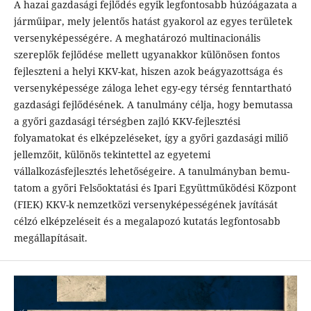
A hazai gazdasági fejlődés egyik legfontosabb húzóágazata a
járműipar, mely jelentős hatást gyakorol az egyes területek
versenyképességére. A meghatározó multinacionális
szereplők fejlődése mellett ugyanakkor különösen fontos
fejleszteni a helyi KKV-kat, hiszen azok beágyazottsága és
versenyképessége záloga lehet egy-egy térség fenntartható
gazdasági fejlődésének. A tanulmány célja, hogy bemutassa
a győri gazdasági térségben zajló KKV-fejlesztési
folyamatokat és elképzeléseket, így a győri gazdasági miliő
jellemzőit, különös tekintettel az egyetemi
vállalkozásfejlesztés lehetőségeire. A tanulmányban bemu-
tatom a győri Felsőoktatási és Ipari Együttműködési Központ
(FIEK) KKV-k nemzetközi versenyképességének javítását
célzó elképzeléseit és a megalapozó kutatás legfontosabb
megállapításait.