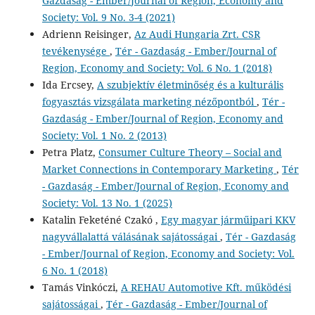
Gazdaság - Ember/Journal of Region, Economy and
Society: Vol. 9 No. 3-4 (2021)
Adrienn Reisinger,
Az Audi Hungaria Zrt. CSR
tevékenysége
,
Tér - Gazdaság - Ember/Journal of
Region, Economy and Society: Vol. 6 No. 1 (2018)
Ida Ercsey,
A szubjektív életminőség és a kulturális
fogyasztás vizsgálata marketing nézőpontból
,
Tér -
Gazdaság - Ember/Journal of Region, Economy and
Society: Vol. 1 No. 2 (2013)
Petra Platz,
Consumer Culture Theory – Social and
Market Connections in Contemporary Marketing
,
Tér
- Gazdaság - Ember/Journal of Region, Economy and
Society: Vol. 13 No. 1 (2025)
Katalin Feketéné Czakó ,
Egy magyar járműipari KKV
nagyvállalattá válásának sajátosságai
,
Tér - Gazdaság
- Ember/Journal of Region, Economy and Society: Vol.
6 No. 1 (2018)
Tamás Vinkóczi,
A REHAU Automotive Kft. működési
sajátosságai
,
Tér - Gazdaság - Ember/Journal of