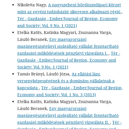
Nikoletta Nagy,
A nagyszebeni bőrdíszműipari körzet
mint az egyéni tudásbázist sikeresen alkalmazó régió
,
Tér - Gazdaság - Ember/Journal of Region, Economy
and Society: Vol. 9 No. 1 (2021)
Etelka Katits, Katinka Magyari, Zsuzsanna Varga,
László Beranek,
Egy magyarországi
magánegészségügyi szolgáltató vállalat fenntartható
gazdasági működésének pénzügyi vizsgálata I.
,
Tér -
Gazdaság - Ember/Journal of Region, Economy and
Society: Vol. 9 No. 1 (2021)
Tamás Brányi, László Józsa,
Az ellátási lánc
versenyképességének és a domináns vállalatnak a
kapcsolata
,
Tér - Gazdaság - Ember/Journal of Region,
Economy and Society: Vol. 1 No. 3 (2013)
Etelka Katits, Katinka Magyari, Zsuzsanna Varga,
László Beranek,
Egy magyarországi
magánegészségügyi szolgáltató vállalat fenntartható
gazdasági működésének pénzügyi vizsgálata II.
,
Tér -