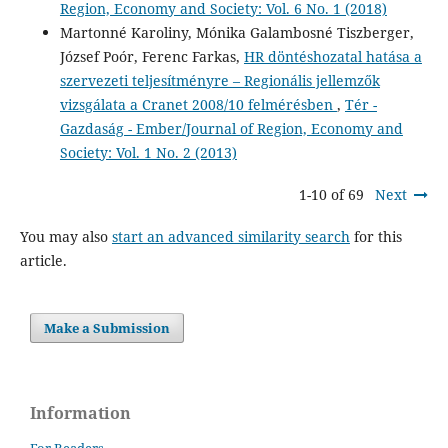
Region, Economy and Society: Vol. 6 No. 1 (2018)
Martonné Karoliny, Mónika Galambosné Tiszberger,
József Poór, Ferenc Farkas,
HR döntéshozatal hatása a
szervezeti teljesítményre – Regionális jellemzők
vizsgálata a Cranet 2008/10 felmérésben
,
Tér -
Gazdaság - Ember/Journal of Region, Economy and
Society: Vol. 1 No. 2 (2013)
1-10 of 69
Next
You may also
start an advanced similarity search
for this
article.
Make a Submission
Information
For Readers