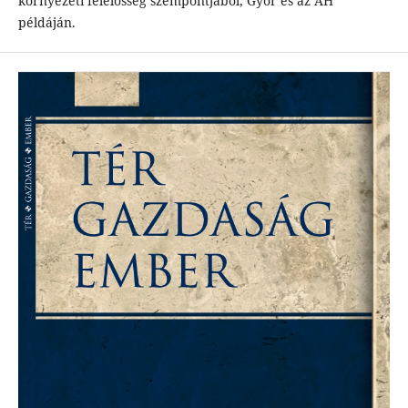
környezeti felelősség szempontjából, Győr és az AH
példáján.