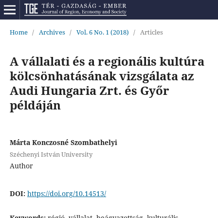
Home
/
Archives
/
Vol. 6 No. 1 (2018)
/
Articles
A vállalati és a regionális kultúra
kölcsönhatásának vizsgálata az
Audi Hungaria Zrt. és Győr
példáján
Márta Konczosné Szombathelyi
Széchenyi István University
Author
DOI:
https://doi.org/10.14513/
Keywords:
régió, vállalat, beágyazottság, kulturális