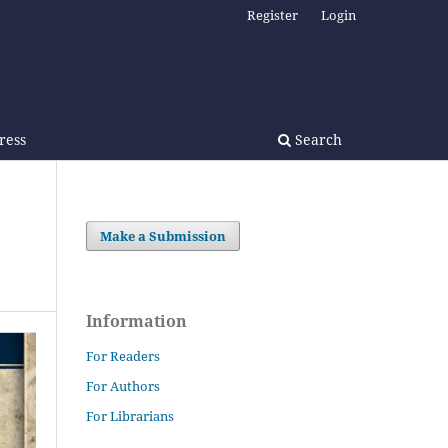
Register
Login
Press
Search
Make a Submission
Information
For Readers
For Authors
For Librarians