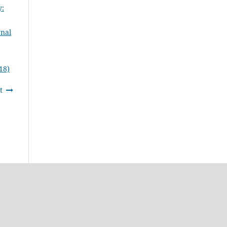
y:
rnal
18)
t