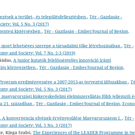
zések a terület-, és településfejlesztésben
,
Tér - Gazdaság -
ety: Vol. 5 No. 3 (2017)
szentesi kistérségben
,
Tér - Gazdaság - Ember/Journal of Region,
 sport lehetséges szerepe a társadalmi tőke létrehozásában
,
Tér -
my and Society: Vol. 7 No. 2-3 (2019)
 Nádas,
A junior kutatók felelősségteljes innováció iránti
ációs környezetben
,
Tér - Gazdaság - Ember/Journal of Region,
Program eredményessége a 2007-2013-as tervezési időszakban
,
Té
my and Society: Vol. 5 No. 3 (2017)
 magyarországi kiskereskedelmi élelmiszerellátás főbb jellemzői é
i a 21. században
,
Tér - Gazdaság - Ember/Journal of Region, Econ
ás. A konvergencia elvének érvényesülése Magyarországon I.
,
Tér -
my and Society: Vol. 5 No. 3 (2017)
ke, Kinga Szabó,
The Experiences of the LEADER Programme in tw