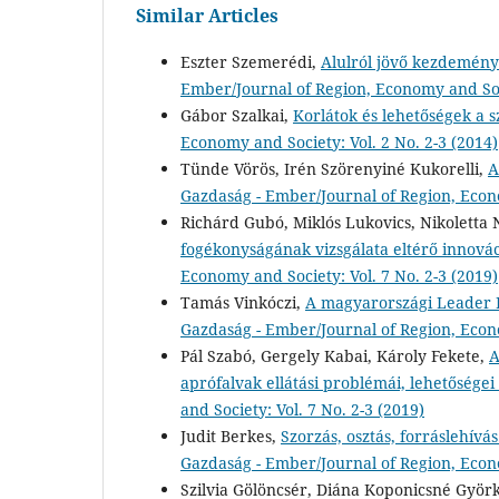
Similar Articles
Eszter Szemerédi,
Alulról jövő kezdeménye
Ember/Journal of Region, Economy and Soci
Gábor Szalkai,
Korlátok és lehetőségek a 
Economy and Society: Vol. 2 No. 2-3 (2014)
Tünde Vörös, Irén Szörenyiné Kukorelli,
A
Gazdaság - Ember/Journal of Region, Econo
Richárd Gubó, Miklós Lukovics, Nikoletta
fogékonyságának vizsgálata eltérő innov
Economy and Society: Vol. 7 No. 2-3 (2019)
Tamás Vinkóczi,
A magyarországi Leader 
Gazdaság - Ember/Journal of Region, Econo
Pál Szabó, Gergely Kabai, Károly Fekete,
A
aprófalvak ellátási problémái, lehetősége
and Society: Vol. 7 No. 2-3 (2019)
Judit Berkes,
Szorzás, osztás, forráslehív
Gazdaság - Ember/Journal of Region, Econo
Szilvia Gölöncsér, Diána Koponicsné Györ