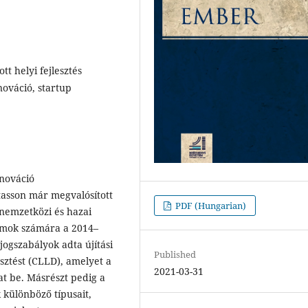
ott helyi fejlesztés
nováció, startup
nnováció
tasson már megvalósított
PDF (Hungarian)
 nemzetközi és hazai
lamok számára a 2014–
ogszabályok adta újítási
Published
lesztést (CLLD), amelyet a
2021-03-31
at be. Másrészt pedig a
 különböző típusait,