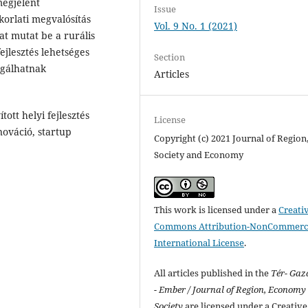
megjelent
Issue
korlati megvalósítás
Vol. 9 No. 1 (2021)
at mutat be a rurális
ejlesztés lehetséges
Section
lgálhatnak
Articles
tott helyi fejlesztés
License
nováció, startup
Copyright (c) 2021 Journal of Region
Society and Economy
This work is licensed under a
Creati
Commons Attribution-NonCommerci
International License
.
All articles published in the
Tér- Ga
- Ember / Journal of Region, Economy
Society
are licensed under a Creative