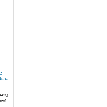
,
ve
al 4.0
zdaság
 and