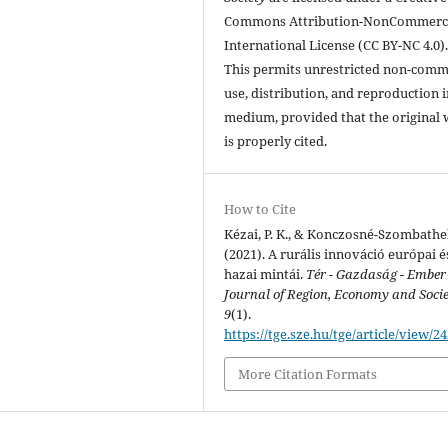
Commons Attribution-NonCommerci
International License (CC BY-NC 4.0)
This permits unrestricted non-comm
use, distribution, and reproduction 
medium, provided that the original
is properly cited.
How to Cite
Kézai, P. K., & Konczosné-Szombathel
(2021). A rurális innováció európai é
hazai mintái.
Tér - Gazdaság - Ember
Journal of Region, Economy and Soci
9
(1).
https://tge.sze.hu/tge/article/view/2
More Citation Formats