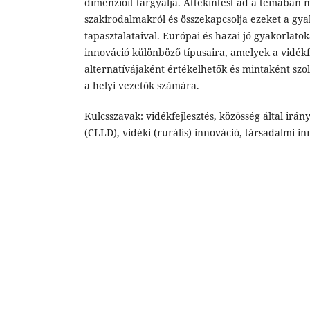
dimenzióit tárgyalja. Áttekintést ad a témában 
szakirodalmakról és összekapcsolja ezeket a gya
tapasztalataival. Európai és hazai jó gyakorlatok
innováció különböző típusaira, amelyek a vidékf
alternatívájaként értékelhetők és mintaként szo
a helyi vezetők számára.
Kulcsszavak: vidékfejlesztés, közösség által irányí
(CLLD), vidéki (rurális) innováció, társadalmi in