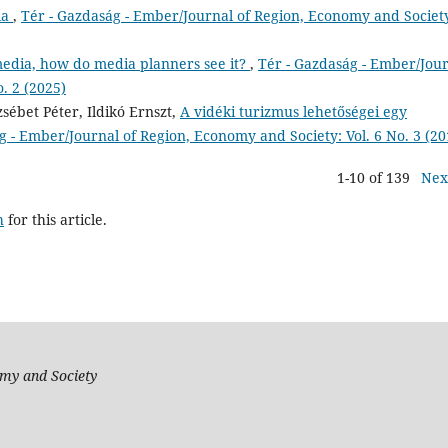
ia
,
Tér - Gazdaság - Ember/Journal of Region, Economy and Societ
media, how do media planners see it?
,
Tér - Gazdaság - Ember/Jou
. 2 (2025)
zsébet Péter, Ildikó Ernszt,
A vidéki turizmus lehetőségei egy
g - Ember/Journal of Region, Economy and Society: Vol. 6 No. 3 (20
1-10 of 139
Nex
h
for this article.
my and Society