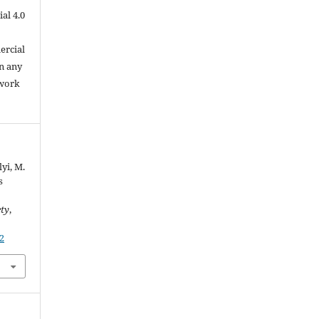
al 4.0
.
ercial
in any
 work
yi, M.
s
ety
,
42