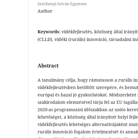
Széchenyi István Egyetem
Author
Keywords:
vidékfejlesztés, közösség által irányít
(CLLD), vidéki (rurális) innováció, társadalmi in
Abstract
A tanulmány célja, hogy rámutasson a rurális i
vidékfejlesztésben betöltött szerepére, és bemu
európai és hazai jó gyakorlatokat. Módszerként
szakirodalom elemzésével tárja fel az EU tagál
2020-as programozási időszakban az uniós keretj
lehetőséget, a közösség által irányított helyi fej
vidékfejlesztés lehetséges alternatívájaként mut
rurális innováció fogalom értelmezését és annak