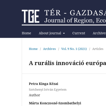
Home
About journal
Current
Archive
Home
/
Archives
/
Vol. 9 No. 1 (2021)
/
Articles
A rurális innováció európa
Petra Kinga Kézai
Széchenyi István Egyetem
Author
Márta Konczosné-Szombathelyi