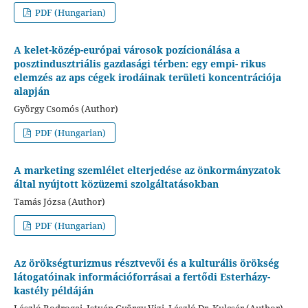
PDF (Hungarian)
A kelet-közép-európai városok pozícionálása a
posztindusztriális gazdasági térben: egy empi- rikus
elemzés az aps cégek irodáinak területi koncentrációja
alapján
György Csomós (Author)
PDF (Hungarian)
A marketing szemlélet elterjedése az önkormányzatok
által nyújtott közüzemi szolgáltatásokban
Tamás Józsa (Author)
PDF (Hungarian)
Az örökségturizmus résztvevői és a kulturális örökség
látogatóinak információforrásai a fertődi Esterházy-
kastély példáján
László Bodrogai, István György Vizi, László Dr. Kulcsár (Author)