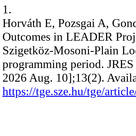
1.
Horváth E, Pozsgai A, Gond
Outcomes in LEADER Proje
Szigetköz-Mosoni-Plain Lo
programming period. JRES [
2026 Aug. 10];13(2). Avail
https://tge.sze.hu/tge/artic