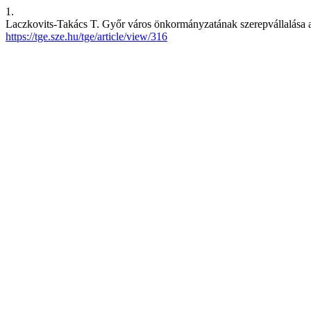
1.
Laczkovits-Takács T. Győr város önkormányzatának szerepvállalása a h
https://tge.sze.hu/tge/article/view/316