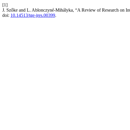
[1]
J. Szőke and L. Ablonczyné-Mihályka, “A Review of Research on Int
doi:
10.14513/tge-jres.00399
.