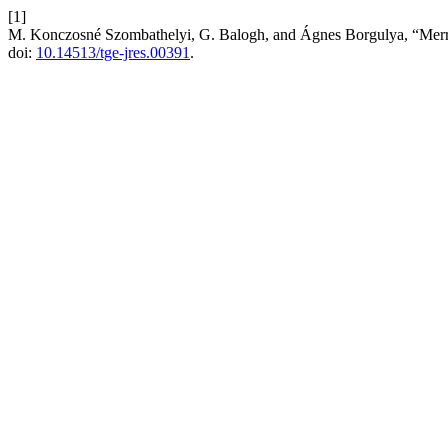
[1]
M. Konczosné Szombathelyi, G. Balogh, and Ágnes Borgulya, “Merre
doi:
10.14513/tge-jres.00391
.