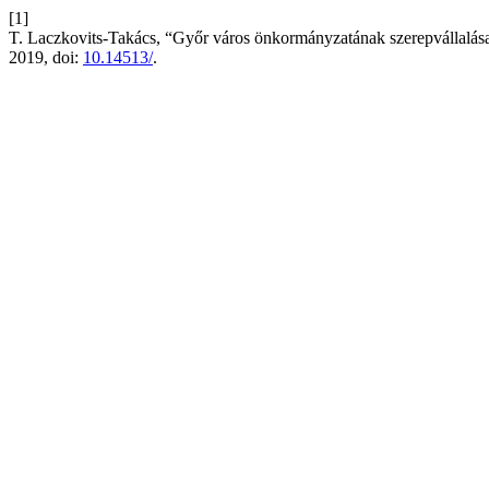
[1]
T. Laczkovits-Takács, “Győr város önkormányzatának szerepvállalása a
2019, doi:
10.14513/
.