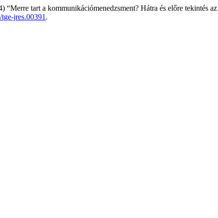
) “Merre tart a kommunikációmenedzsment? Hátra és előre tekintés a
/tge-jres.00391
.