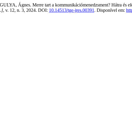
nes. Merre tart a kommunikációmenedzsment? Hátra és előre te
.]
, v. 12, n. 3, 2024. DOI:
10.14513/tge-jres.00391
. Disponível em:
htt