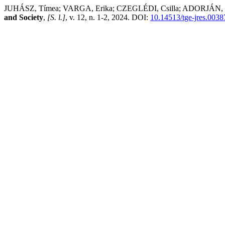
JUHÁSZ, Tímea; VARGA, Erika; CZEGLÉDI, Csilla; ADORJÁN, Krisz
and Society
,
[S. l.]
, v. 12, n. 1-2, 2024. DOI:
10.14513/tge-jres.0038