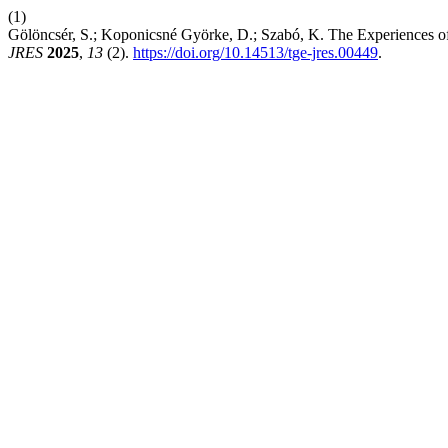
(1)
Gölöncsér, S.; Koponicsné Györke, D.; Szabó, K. The Experiences
JRES
2025
,
13
(2).
https://doi.org/10.14513/tge-jres.00449
.