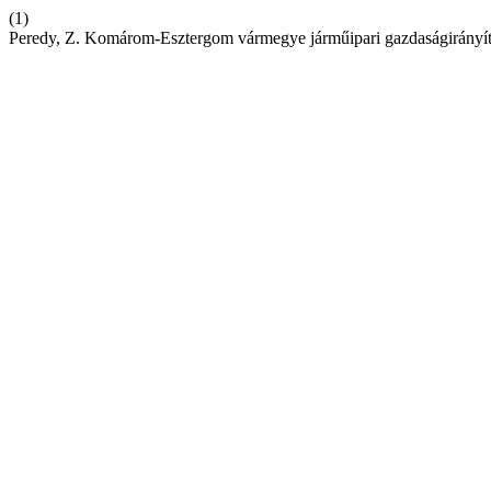
(1)
Peredy, Z. Komárom-Esztergom vármegye járműipari gazdaságirányít