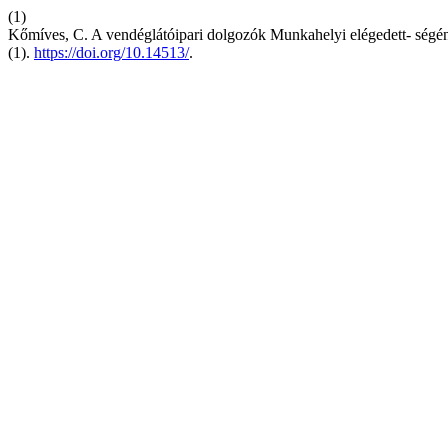
(1)
Kőmíves, C. A vendéglátóipari dolgozók Munkahelyi elégedett- ségén
(1).
https://doi.org/10.14513/
.